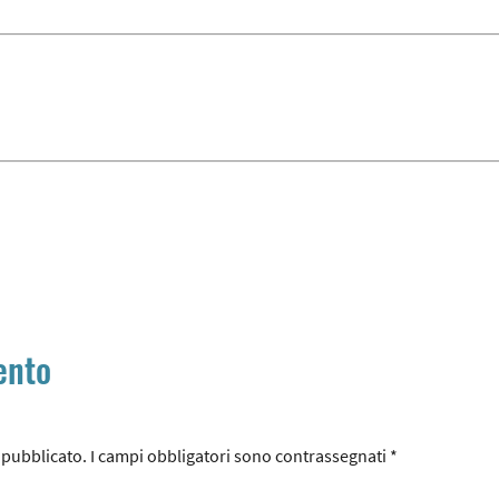
ento
à pubblicato.
I campi obbligatori sono contrassegnati
*